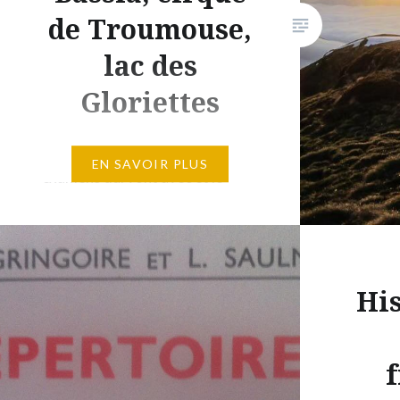
venions 
de Troumouse,
but à ca
lac des
Gloriettes
Entre ma nouvelle formation, les
EN SAVOIR PLUS
examens qui vont avec et le
début d’un nouveau boulot, je
n’ai pas trop eu le temps de
publier de récits de rando sur ce
site. J’ai donc en stock pas mal
His
de randos et de photos que je
n’ai pas pu partager avec vous.
Je profite donc d’un moment…
f