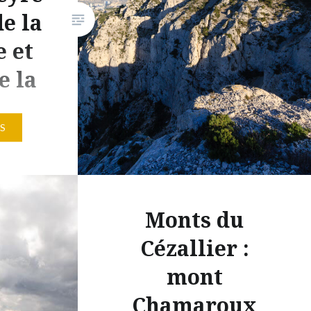
de la
 et
e la
e
S
e
 de
moins
sté sur un
Monts du
ela fait
Cézallier :
e tu te
in
mont
Chamaroux
udits