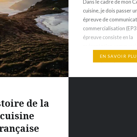
Dans le cadre de mon 
d’essuyer un nouveau
cuisine, je dois passer u
use du…
épreuve de communicat
commercialisation (EP3
épreuve consiste en la
présentation commercia
recette de notre choix 
EN SAVOIR PLU
un jury de professionne
moult réflexions, j’ai cho
présenter la recette qui 
Cette recette inspirée 
recette de Christophe 
toire de la
(Petits produits……
cuisine
rançaise