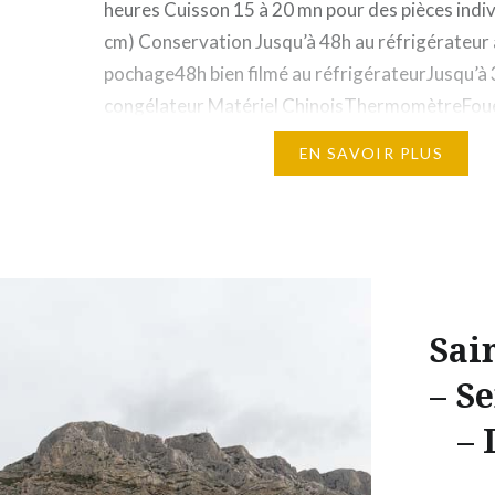
heures Cuisson 15 à 20 mn pour des pièces indivi
cm) Conservation Jusqu’à 48h au réfrigérateur
pochage48h bien filmé au réfrigérateurJusqu’à 
congélateur Matériel ChinoisThermomètreFoue
unieMoule à financier Ingrédients 100g beurre 
EN SAVOIR PLUS
sel50g miel160g blancs d’œufs70g sucre glace
d’orange50g…
Sai
– S
– 