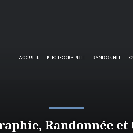
in
/home/www/wp-config.php
on line
102
 in
/home/www/wp-config.php
on line
104
in
/home/www/wp-config.php
on line
106
ACCUEIL
PHOTOGRAPHIE
RANDONNÉE
C
raphie, Randonnée et 