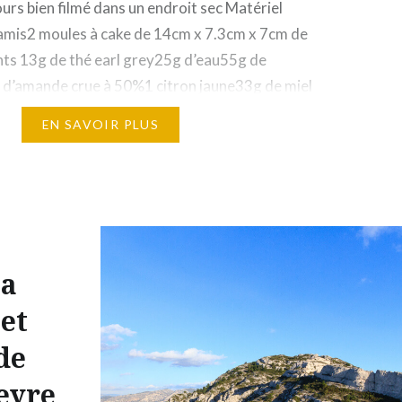
urs bien filmé dans un endroit sec Matériel
amis2 moules à cake de 14cm x 7.3cm x 7cm de
nts 13g de thé earl grey25g d’eau55g de
 d’amande crue à 50%1 citron jaune33g de miel
’oeuf100g de farine T553g…
EN SAVOIR PLUS
la
et
de
eyre