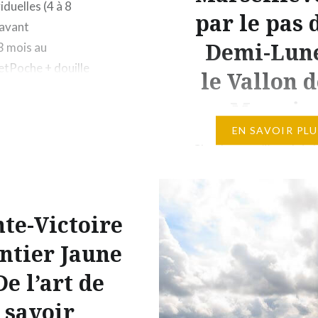
duelles (4 à 8
par le pas 
 avant
Demi-Lune
3 mois au
tPoche + douille
le Vallon d
noisette2g
Mounin
Zestes
EN SAVOIR PLU
Cher lecteur (j’emploie l
singulier même si je sais
source sure que j’ai au 
deux lecteurs), tu es re
nte-Victoire
suspens insoutenable ! C
entier Jaune
des mois et des mois, qu
demandes s’ils vont enf
De l’art de
réussir à terminer une
savoir
randonnée. Sont-ils ma