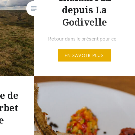
depuis La
mnés à
Godivelle
Retour dans le présent pour ce
récit ! L’objectif initial était de
EN SAVOIR PLUS
passer deux jours dehors avant
la reprise du travail. Si je pensais
dans un premier temps aller
faire un tour du coté des Monts
d’Aubrac, le peu de ressources
e de
trouvées sur d’éventuelles
rbet
randonnées en boucle de deux
e
jours, m’ont fait chercher dans
un…