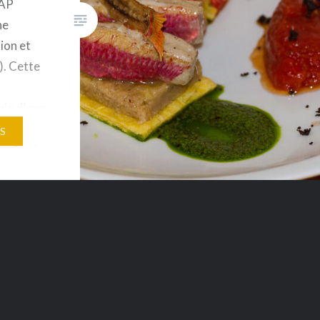
CAP
ne
ion et
). Cette
le d’une
devant
S
ls. Après
isi de
suit.
d’une
Girardot