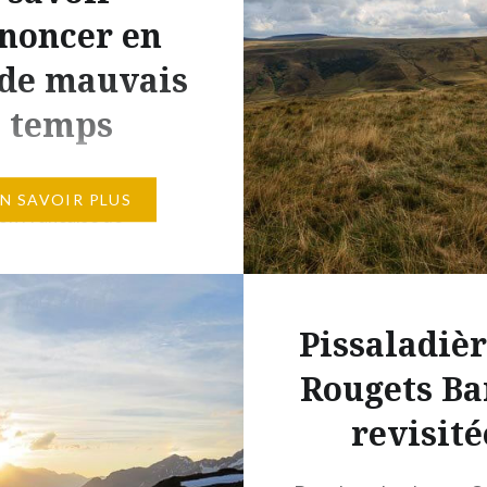
noncer en
pour toujours et conda
marcher sous la…
 de mauvais
temps
elques jours, la
EN SAVOIR PLUS
on Française de
e publiait une
 sur l’art de savoir
 en cas de mauvais
Pissaladièr
 randonnée. Elle
it pour cela sur un
Rougets Ba
t récit de rando que
revisité
verez sur ce site ;-).
 heureux » hasard, nous