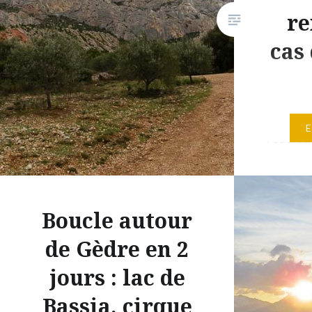
re
cas
Il y a qu
Fédérati
Randonné
actualité
renoncer
Boucle autour
temps en
s’appuya
de Gèdre en 2
excellen
jours : lac de
vous trou
Bassia, cirque
Par un «