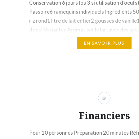
Conservation 6 jours (ou 3 si utilisation d’oeufs
Passoire6 ramequins individuels Ingrédients 5
riz rond1 litre de lait entier2 gousses de vanil
de sel Variantes Aromatiser le lait avec des ze
une infusion de café en grains (80g/litre) dans…
EN SAVOIR PLUS
Financiers
Pour 10 personnes Préparation 20 minutes Réfr