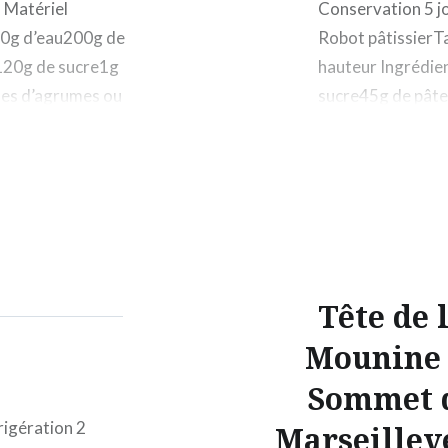
) Matériel
Conservation 5 jo
00g d’eau200g de
Robot pâtissierT
le120g de sucre1g
hauteur Ingrédie
stes d’agrumes ou
sucre45g de pâte
d’accacia135g d
Tête de 
Mounine 
Sommet 
igération 2
Marseillev