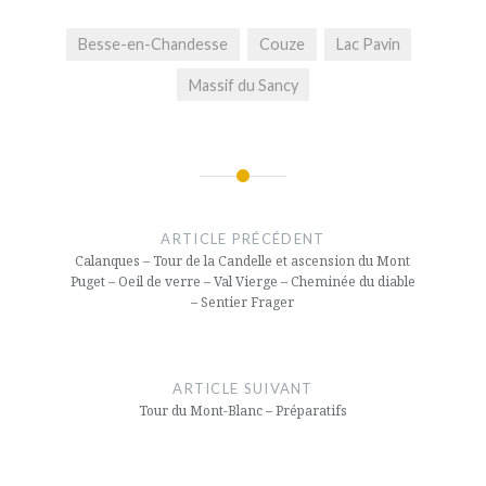
Besse-en-Chandesse
Couze
Lac Pavin
Massif du Sancy
Navigation
de
ARTICLE PRÉCÉDENT
l’article
Calanques – Tour de la Candelle et ascension du Mont
Puget – Oeil de verre – Val Vierge – Cheminée du diable
– Sentier Frager
ARTICLE SUIVANT
Tour du Mont-Blanc – Préparatifs