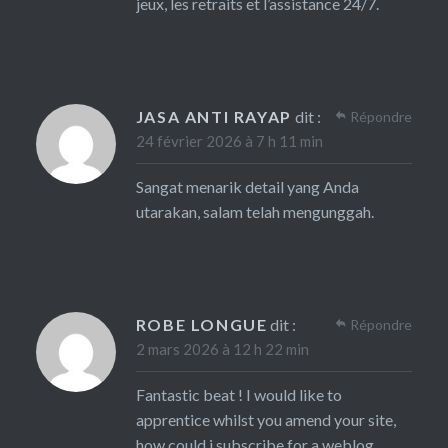
jeux, les retraits et l’assistance 24/7.
JASA ANTI RAYAP
dit :
Répondre
24 février 2026 à 7 h 11 min
Sangat menarik detail yang Anda
utarakan, salam telah mengunggah.
ROBE LONGUE
dit :
Répondre
2 mars 2026 à 12 h 22 min
Fantastic beat ! I would like to
apprentice whilst you amend your site,
how could i subscribe for a weblog