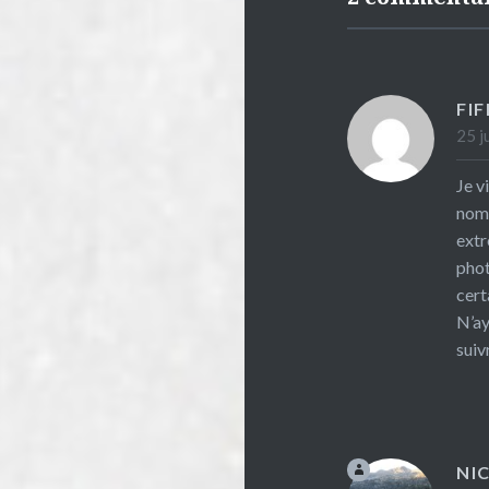
FI
25 j
Je v
nomb
extr
phot
cert
N’ay
suiv
NI