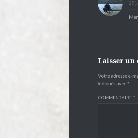
25 j
Merc
Laisser un
Votre adresse e-mai
indiqués avec
*
COMMENTAIRE
*