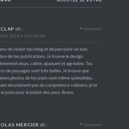
FICLAP
dit :
Répondre
uillet 2014 à 19 h 06 min
iens de visiter ton blog et de parcourir un bon
re de tes publications. Je trouve le design
êmement doux, calme, apaisant et agréable. Tes
os de paysages sont très belles. Je trouve que
aines photos de tes plats sont même splendides.
ant absolument pas de compétence culinaire, je te
rai juste pour le plaisir des yeux. Bravo
COLAS MERCIER
dit :
Répondre