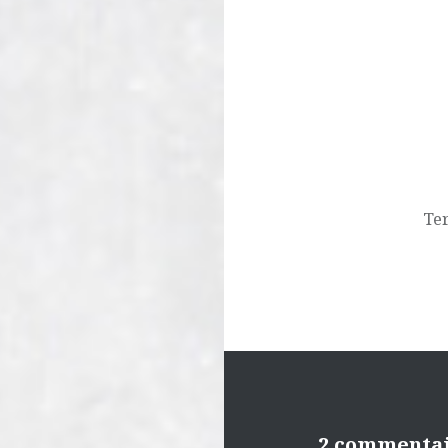
Navigation
de
l’article
Ter
2 commenta