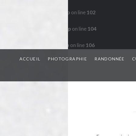
in
/home/www/wp-config.php
on line
102
 in
/home/www/wp-config.php
on line
104
in
/home/www/wp-config.php
on line
106
ACCUEIL
PHOTOGRAPHIE
RANDONNÉE
C