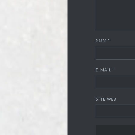
NOM
*
E-MAIL
*
SITE WEB