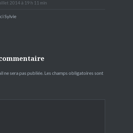
uillet 2014 à 19 h 11 min
i Sylvie
 commentaire
l ne sera pas publiée.
Les champs obligatoires sont