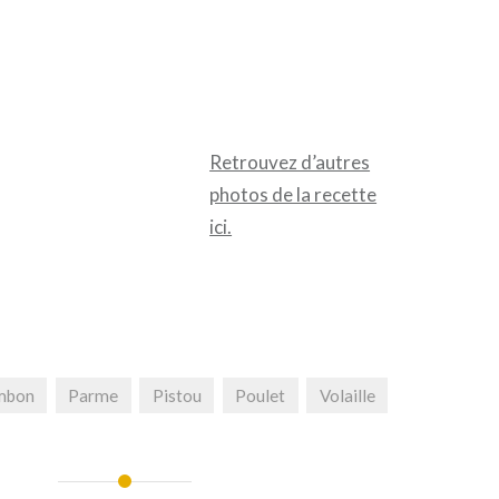
Retrouvez d’autres
photos de la recette
ici.
mbon
Parme
Pistou
Poulet
Volaille