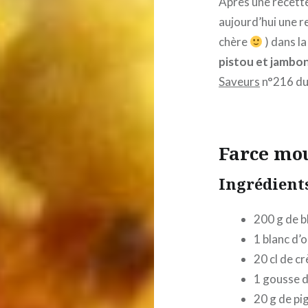
Après une recett
aujourd’hui une r
chère
) dans la
pistou et jambo
Saveurs
n°216 du
Farce mou
Ingrédients
200 g de b
1 blanc d’
20 cl de c
1 gousse d’
20 g de pi