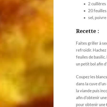
2 cuillères
20 feuilles
sel, poivre
Recette :
Faites griller à s
refroidir. Hachez 
feuiles de basilic
un petit bol afin
Coupez les blancs
dans la cuve d’u
la viande puis inc
afin d’obtenir une
pour obtenir une