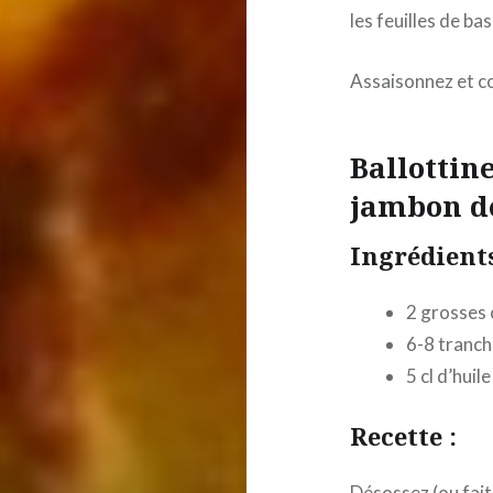
les feuilles de ba
Assaisonnez et co
Ballottine
jambon d
Ingrédient
2 grosses 
6-8 tranch
5 cl d’huile
Recette :
Désossez (ou faite