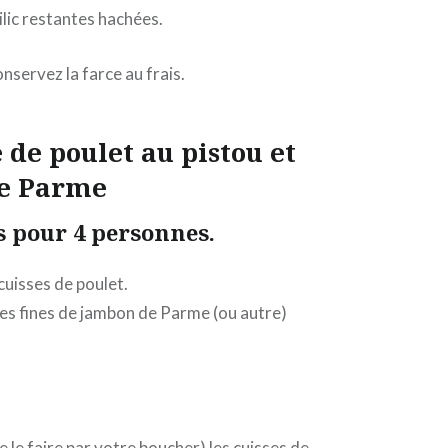
silic restantes hachées.
nservez la farce au frais.
 de poulet au pistou et
e Parme
s pour 4 personnes.
cuisses de poulet.
es fines de jambon de Parme (ou autre)
 le faire par votre boucher) les cuisses de