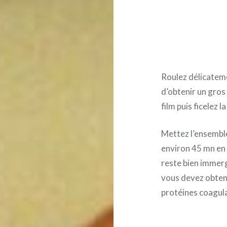
Roulez délicateme
d’obtenir un gro
film puis ficelez la
Mettez l’ensemble
environ 45 mn en 
reste bien immerg
vous devez obten
protéines coagula