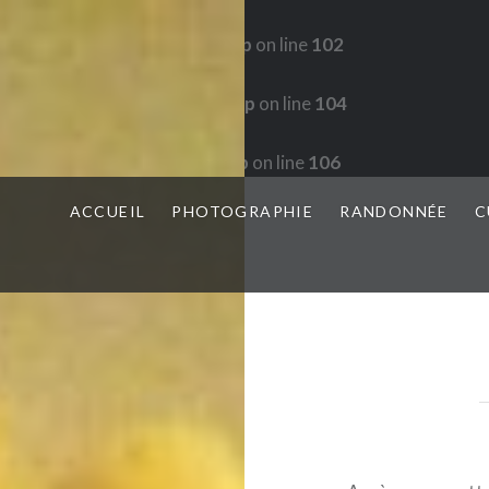
in
/home/www/wp-config.php
on line
102
 in
/home/www/wp-config.php
on line
104
in
/home/www/wp-config.php
on line
106
ACCUEIL
PHOTOGRAPHIE
RANDONNÉE
C