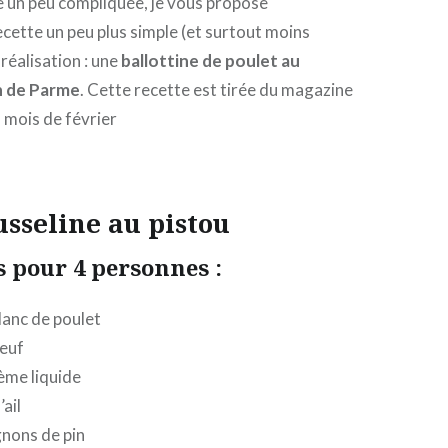
e un peu compliquée, je vous propose
ecette un peu plus simple (et surtout moins
 réalisation : une
ballottine de poulet au
n de Parme
. Cette recette est tirée du magazine
 mois de février
sseline au pistou
 pour 4 personnes :
lanc de poulet
oeuf
rème liquide
ail
gnons de pin