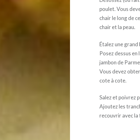
poulet. Vous deve
chair le long de 
chair et la peau.
Étalez une grand b
Posez dessus en l
jambon de Parme.
Vous devez obteni
cote à cote.
Salez et poivrez 
Ajoutez les tranc
recouvrir avec la 