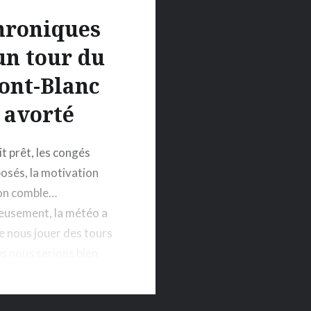
hroniques
un tour du
ont-Blanc
avorté
it prêt, les congés
posés, la motivation
son comble…
eusement, la météo a
e nous jouer des tours
s nous serions bien
ur ce tour du Mont-