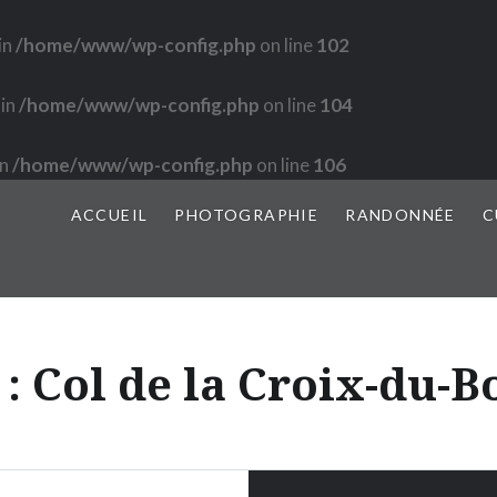
in
/home/www/wp-config.php
on line
102
 in
/home/www/wp-config.php
on line
104
in
/home/www/wp-config.php
on line
106
ACCUEIL
PHOTOGRAPHIE
RANDONNÉE
C
 :
Col de la Croix-du