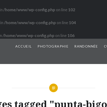
in
/home/www/wp-config.php
on line
102
 in
/home/www/wp-config.php
on line
104
in
/home/www/wp-config.php
on line
106
ACCUEIL
PHOTOGRAPHIE
RANDONNÉE
C
es tagged "punta-big