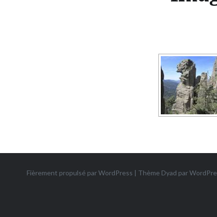
Fièrement propulsé par WordPress
|
Thème Dyad par
WordPre