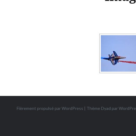
Fièrement propulsé par WordPress
|
Thème Dyad par
WordPre