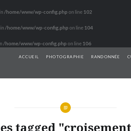
in
/home/www/wp-config.php
on line
102
 in
/home/www/wp-config.php
on line
104
in
/home/www/wp-config.php
on line
106
ACCUEIL
PHOTOGRAPHIE
RANDONNÉE
C
es tagged "croisement