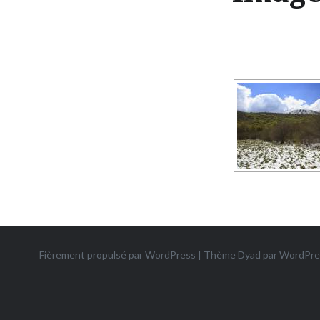
Fièrement propulsé par WordPress
|
Thème Dyad par
WordPre