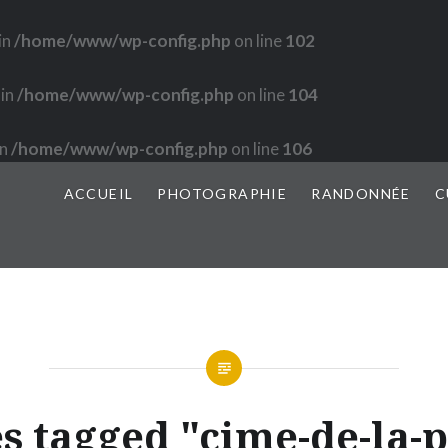
in
/home/www/wp-config.php
on line
102
 in
/home/www/wp-config.php
on line
104
in
/home/www/wp-config.php
on line
106
ACCUEIL
PHOTOGRAPHIE
RANDONNÉE
C
s tagged "cime-de-la-p